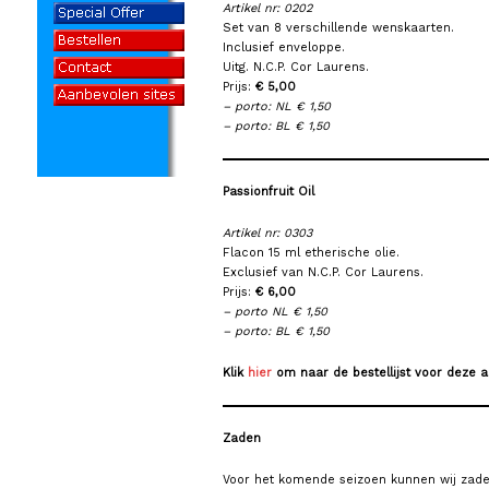
Artikel nr: 0202
Set van 8 verschillende wenskaarten.
Inclusief enveloppe.
Uitg. N.C.P. Cor Laurens.
Prijs:
€ 5,00
– porto: NL € 1,50
– porto: BL € 1,50
Passionfruit Oil
Artikel nr: 0303
Flacon 15 ml etherische olie.
Exclusief van N.C.P. Cor Laurens.
Prijs:
€ 6,00
– porto NL € 1,50
– porto: BL € 1,50
Klik
hier
om naar de bestellijst voor deze ar
Zaden
Voor het komende seizoen kunnen wij zad